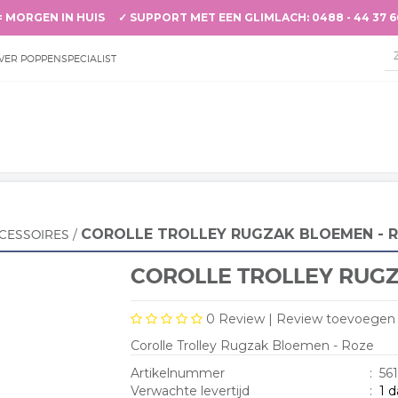
= MORGEN IN HUIS ✓ SUPPORT MET EEN GLIMLACH: 0488 - 44 37 
VER POPPENSPECIALIST
COROLLE TROLLEY RUGZAK BLOEMEN - 
CESSOIRES
/
COROLLE TROLLEY RUGZ
0
Review |
Review toevoegen
Corolle Trolley Rugzak Bloemen - Roze
Artikelnummer
:
56
Verwachte levertijd
:
1 