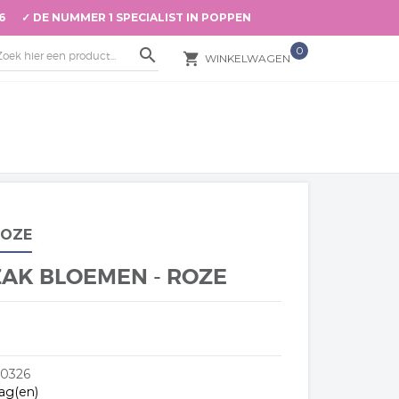
66 ✓ DE NUMMER 1 SPECIALIST IN POPPEN
0
search
local_grocery_store
WINKELWAGEN
ROZE
AK BLOEMEN - ROZE
10326
dag(en)