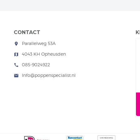
CONTACT
K
Parallelweg 53A
room
4043 KH Opheusden
map
085-9024922
call
Info@poppenspecialist.nl
mail