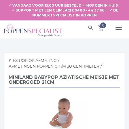
✓ VANDAAG VOOR 15:00 UUR BESTELD = MORGEN IN HUIS
✓ SUPPORT MET EEN GLIMLACH: 0488 - 44 37 66 ✓ DE
NUMMER 1 SPECIALIST IN POPPEN
0
search
local_grocery_store
TOGG
NAVI
KIES POP OP AFMETING
/
AFMETINGEN POPPEN 0 T/M 30 CENTIMETER
/
MINILAND BABYPOP AZIATISCHE MEISJE MET
ONDERGOED 21CM