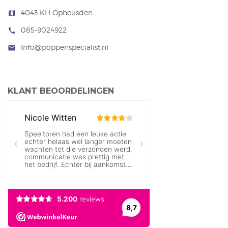
4043 KH Opheusden
map
085-9024922
call
Info@poppenspecialist.nl
mail
KLANT BEOORDELINGEN