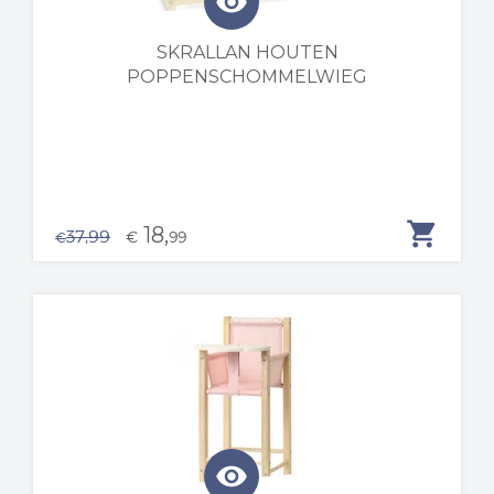
visibility
SKRALLAN HOUTEN
POPPENSCHOMMELWIEG
shopping_cart
18,
37,99
€
99
€
visibility