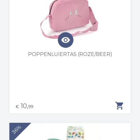
visibility
POPPENLUIERTAS (ROZE/BEER)
shopping_cart
10,
€
99
36%