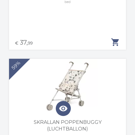
bed
shopping_cart
37,
€
99
59%
visibility
SKRALLAN POPPENBUGGY
(LUCHTBALLON)