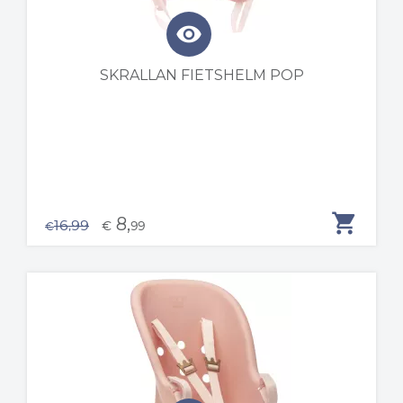
visibility
SKRALLAN FIETSHELM POP
shopping_cart
8,
16,99
€
99
€