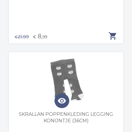
shopping_cart
8,
21,99
€
99
€
visibility
SKRALLAN POPPENKLEDING LEGGING
KONIJNTJE (36CM)