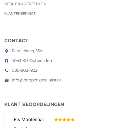
BETALEN & VERZENDEN
KLANTENSERVICE
CONTACT
Parallelweg 53A
room
4043 KH Opheusden
map
085-9024922
call
Info@poppenspecialist.nl
mail
KLANT BEOORDELINGEN