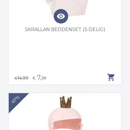
visibility
SKRALLAN BEDDENSET (3-DELIG)
shopping_cart
7,
14,99
€
99
€
47%