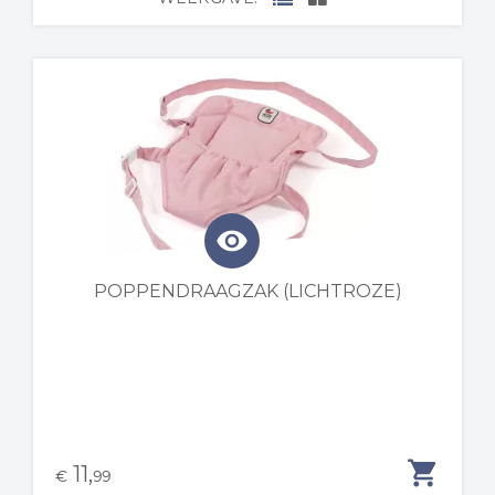
visibility
POPPENDRAAGZAK (LICHTROZE)
shopping_cart
11,
€
99