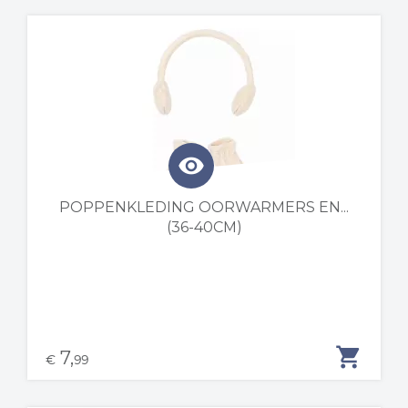
visibility
POPPENKLEDING OORWARMERS EN...
(36-40CM)
shopping_cart
7,
€
99