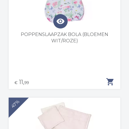
visibility
POPPENSLAAPZAK BOLA (BLOEMEN
WIT/ROZE)
shopping_cart
11,
€
99
47%