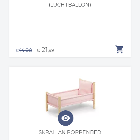
(LUCHTBALLON)
shopping_cart
21,
44,00
€
99
€
visibility
SKRALLAN POPPENBED