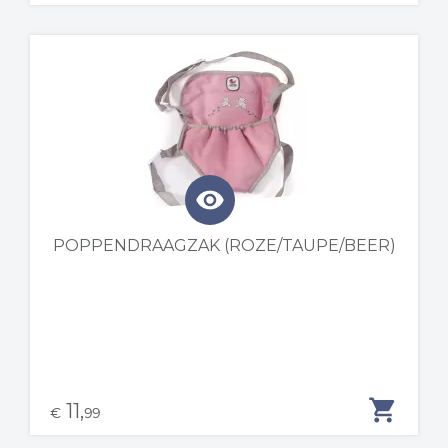
visibility
POPPENDRAAGZAK (ROZE/TAUPE/BEER)
shopping_cart
11,
€
99