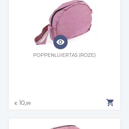
visibility
POPPENLUIERTAS (ROZE)
shopping_cart
10,
€
99