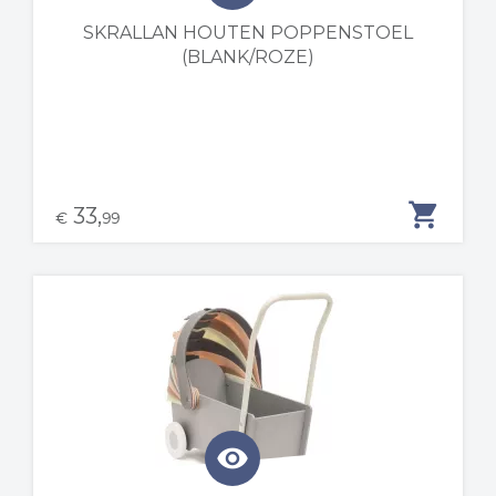
SKRALLAN HOUTEN POPPENSTOEL
(BLANK/ROZE)
shopping_cart
33,
€
99
visibility