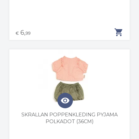
shopping_cart
6,
€
99
visibility
SKRALLAN POPPENKLEDING PYJAMA
POLKADOT (36CM)