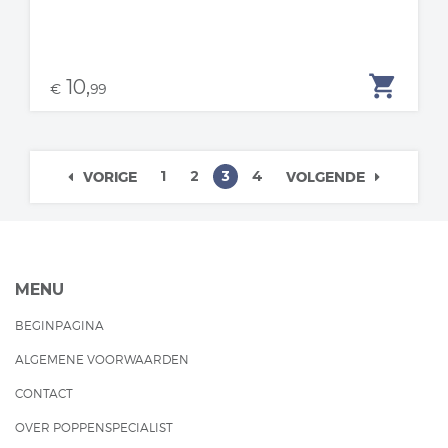
shopping_cart
10,
€
99
1
2
3
4
VORIGE
VOLGENDE
MENU
BEGINPAGINA
ALGEMENE VOORWAARDEN
CONTACT
OVER POPPENSPECIALIST