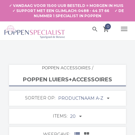
✓ VANDAAG VOOR 15:00 UUR BESTELD = MORGEN IN HUIS
✓ SUPPORT MET EEN GLIMLACH: 0488 - 44 37 66 ✓ DE
NUMMER 1 SPECIALIST IN POPPEN
0
search
local_grocery_store
TOGG
NAVI
POPPEN ACCESSOIRES
/
POPPEN LUIERS+ACCESSOIRES
SORTEER OP:
PRODUCTNAAM A-Z
ITEMS:
20
WEERGAVE: