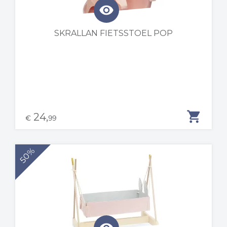
visibility
SKRALLAN FIETSSTOEL POP
shopping_cart
24,
€
99
50%