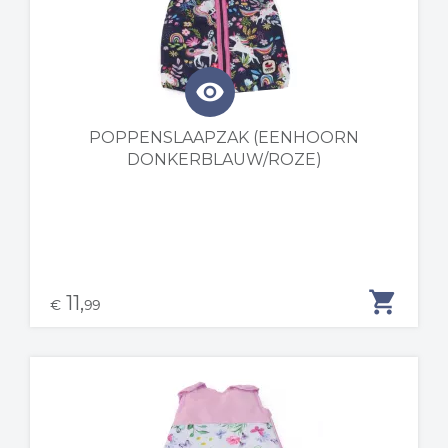
visibility
POPPENSLAAPZAK (EENHOORN
DONKERBLAUW/ROZE)
shopping_cart
11,
€
99