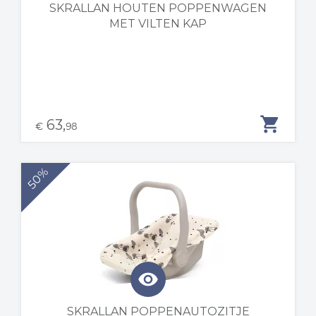
SKRALLAN HOUTEN POPPENWAGEN
MET VILTEN KAP
shopping_cart
63,
€
98
50%
visibility
SKRALLAN POPPENAUTOZITJE