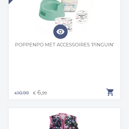
visibility
POPPENPO MET ACCESSOIRES 'PINGUIN'
shopping_cart
6,
10,99
€
99
€