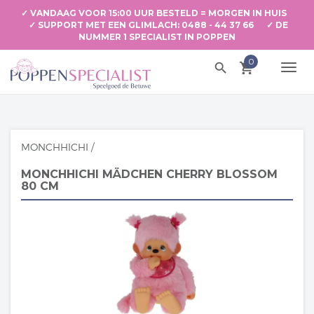
✓ VANDAAG VOOR 15:00 UUR BESTELD = MORGEN IN HUIS
✓ SUPPORT MET EEN GLIMLACH: 0488 - 44 37 66 ✓ DE
NUMMER 1 SPECIALIST IN POPPEN
0
search
local_grocery_store
TOGG
NAVI
MONCHHICHI
/
MONCHHICHI MÄDCHEN CHERRY BLOSSOM
80 CM