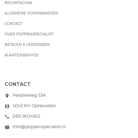
BEGINPAGINA
ALGEMENE VOORWAARDEN
CONTACT
OVER POPPENSPECIALIST
BETALEN & VERZENDEN
KLANTENSERVICE
CONTACT
Parallelweg 53A
room
4043 KH Opheusden
map
085-9024922
call
Info@poppenspecialist.nl
mail